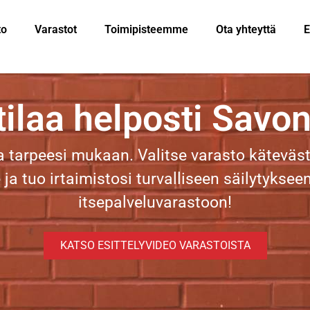
to
Varastot
Toimipisteemme
Ota yhteyttä
E
tilaa helposti Savon
a tarpeesi mukaan. Valitse varasto käteväst
 ja tuo irtaimistosi turvalliseen säilytyks
itsepalveluvarastoon!
KATSO ESITTELYVIDEO VARASTOISTA