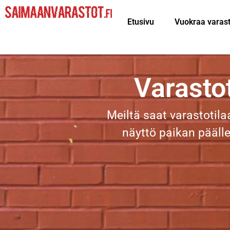
Etusivu
Vuokraa varas
Varasto
Meiltä saat varastotila
näyttö paikan päälle