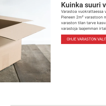
Kuinka suuri 
Varastoa vuokrattaessa v
Pieneen 2m² varastoon ma
varaston tilan tarve ka
varastoja laajemman irta
OHJE VARASTON VALI