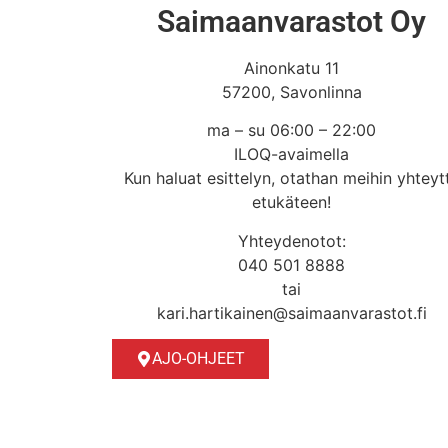
Saimaanvarastot Oy
Ainonkatu 11
57200, Savonlinna
ma – su 06:00 – 22:00
ILOQ-avaimella
Kun haluat esittelyn, otathan meihin yhteyt
etukäteen!
Yhteydenotot:
040 501 8888
tai
kari.hartikainen@saimaanvarastot.fi
AJO-OHJEET